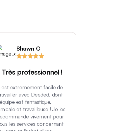
Shawn O
Helen
Très professionnel !
Une expéri
merveilleu
l est extrêmement facile de
à la fin
ravailler avec Deeded, dont
'équipe est fantastique,
. J'ai adoré le f
micale et travailleuse ! Je les
effectuer toute
recommande vivement pour
requises à dista
ous les services concernant
confort de mon