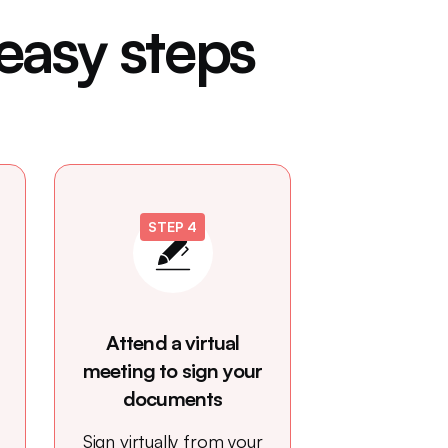
 easy steps
STEP 4
Attend a virtual
meeting to sign your
documents
Sign virtually from your