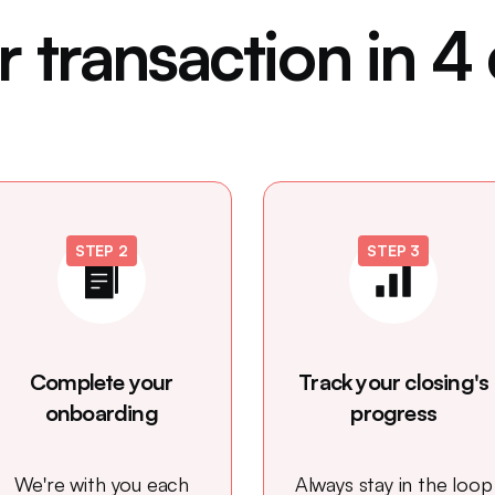
 transaction in 4
STEP 2
STEP 3
Complete your
Track your closing's
onboarding
progress
We're with you each
Always stay in the loop