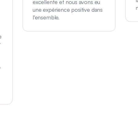
l
excellente et nous avons eu
une expérience positive dans
l'ensemble.
e
t
é