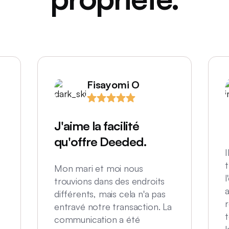
Fisayomi O
J'aime la facilité
qu'offre Deeded.
I
t
Mon mari et moi nous
l
trouvions dans des endroits
a
différents, mais cela n'a pas
entravé notre transaction. La
t
communication a été