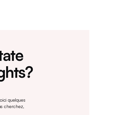
tate
ghts?
oici quelques
us cherchez,