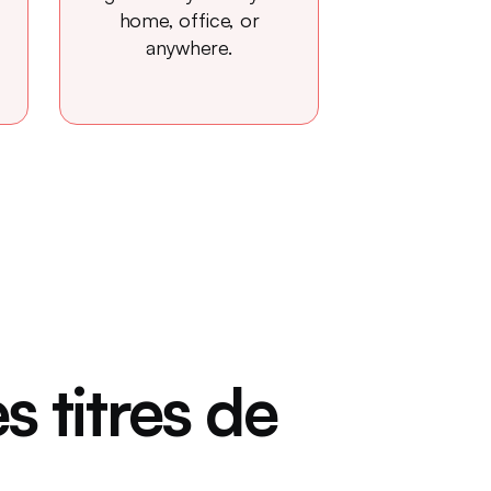
home, office, or
anywhere.
s titres de