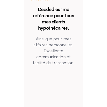
Deeded est 
Deeded est ma
que j'utili
référence pour tous
clôtures. Me
mes clients
tarissent p
hypothécaires,
sur cette e
mon équipe
Ainsi que pour mes
une visibil
affaires personnelles.
clôtures de 
Excellente
communication et
facilité de transaction.