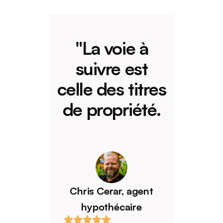
"La
voie
à
suivre
est
celle
des
titres
de
propriété.
Chris Cerar, agent
Johnson 
hypothécaire
agent hyp