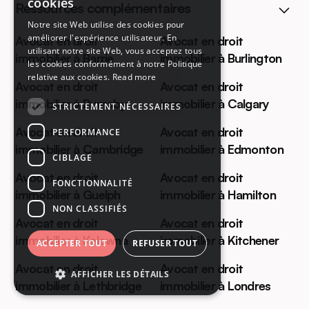
cookies
Ressources complémentaires
FRENCH
Notre site Web utilise des cookies pour
améliorer l'expérience utilisateur. En
Avocat en droit
Avocat en droit
utilisant notre site Web, vous acceptez tous
immobilier à Barrie
immobilier à Burlington
les cookies conformément à notre Politique
relative aux cookies.
Read more
Avocat en droit
Avocat en droit
immobilier à Burnaby
immobilier à Calgary
STRICTEMENT NÉCESSAIRES
Avocat en droit
Avocat en droit
PERFORMANCE
immobilier à Cambridge
immobilier à Edmonton
CIBLAGE
Avocat en droit
Avocat en droit
FONCTIONNALITÉ
immobilier à Guelph
immobilier à Hamilton
NON CLASSIFIÉS
Avocat en droit
Avocat en droit
immobilier à Kelowna
immobilier à Kitchener
ACCEPTER TOUT
REFUSER TOUT
Avocat en droit
Avocat en droit
AFFICHER LES DÉTAILS
immobilier à Lethbridge
immobilier à Londres