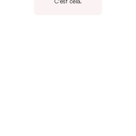
C'est cela.
Voici
Deeded.
Nous
avons
réimaginé
la
fermeture
comme
elle
devrait
l'être.