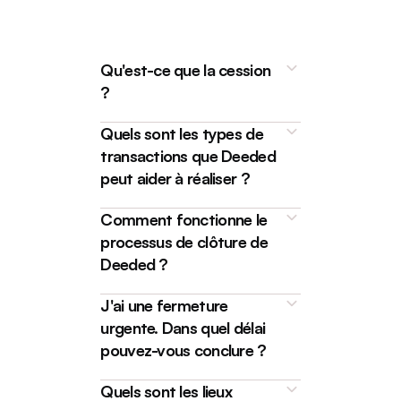
Qu'est-ce que la cession
?
Quels sont les types de
transactions que Deeded
peut aider à réaliser ?
Comment fonctionne le
processus de clôture de
Deeded ?
Deeded is a tech platform
designed to make the real estate
J'ai une fermeture
Here at Deeded, together with
or
mortgage transaction
our team of
trusted real estate
urgente. Dans quel délai
process smooth, fast, and
virtual
lawyers
, we've got you and your
pouvez-vous conclure ?
for you and your clients.
clients covered for a wide range
of services including property
Quels sont les lieux
As soon as we receive your