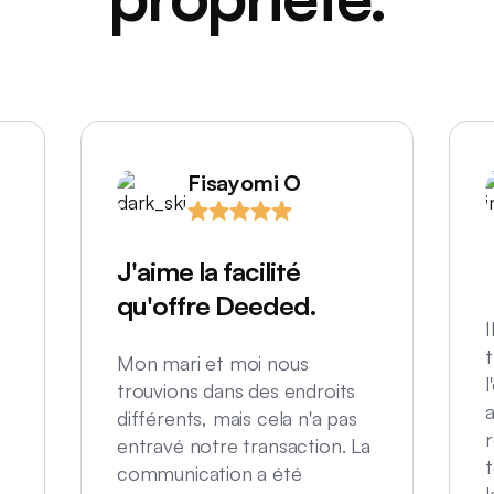
Fisayomi O
J'aime la facilité
qu'offre Deeded.
I
t
Mon mari et moi nous
l
trouvions dans des endroits
a
différents, mais cela n'a pas
entravé notre transaction. La
t
communication a été