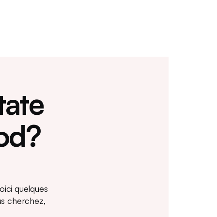
tate
od?
oici quelques
us cherchez,