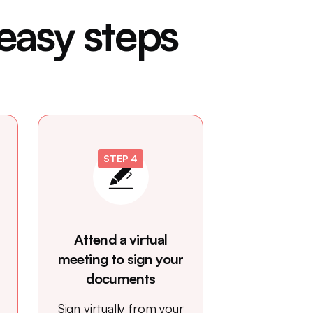
 easy steps
STEP 4
Attend a virtual
meeting to sign your
documents
Sign virtually from your