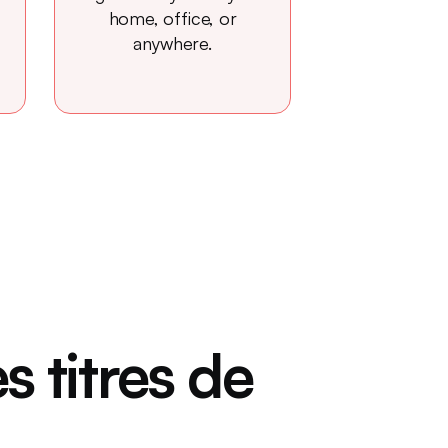
home, office, or
anywhere.
s titres de