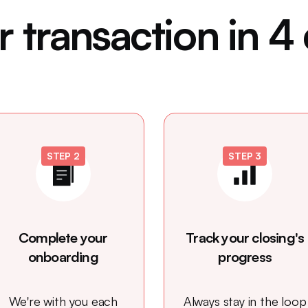
 transaction in 4
STEP 2
STEP 3
Complete your
Track your closing's
onboarding
progress
We're with you each
Always stay in the loop