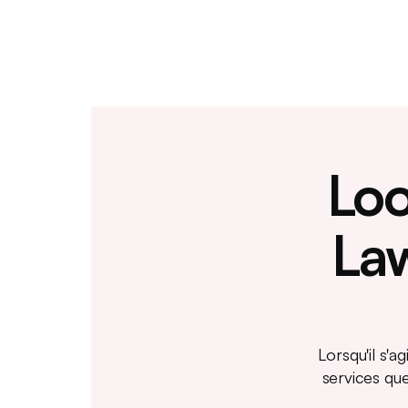
Loo
La
Lorsqu'il s'
services qu