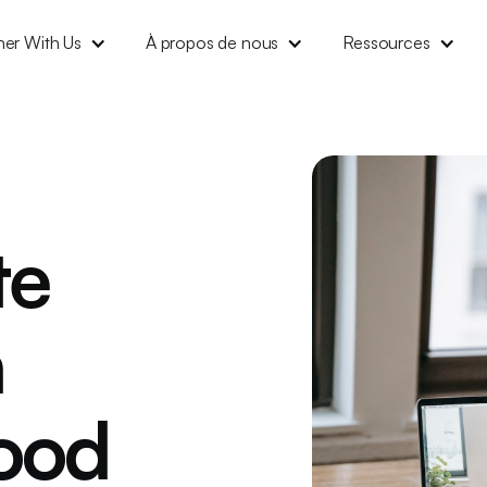
ner With Us
À propos de nous
Ressources
te
n
ood