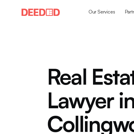
Our Services
Part
Real Esta
Lawyer i
Collingw