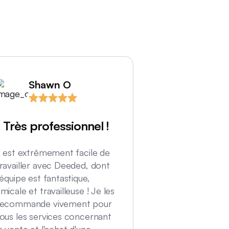
Shawn O
Helen
Très professionnel !
Une expéri
merveilleu
l est extrêmement facile de
à la fin
ravailler avec Deeded, dont
'équipe est fantastique,
. J'ai adoré le f
micale et travailleuse ! Je les
effectuer toute
recommande vivement pour
requises à dista
ous les services concernant
confort de mon