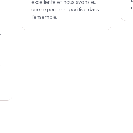
l
excellente et nous avons eu
une expérience positive dans
l'ensemble.
e
t
é